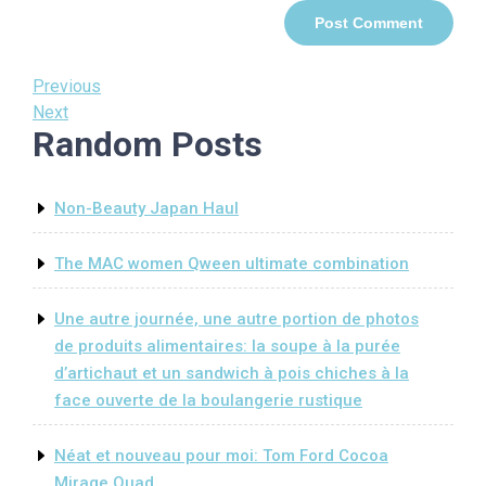
Post
Previous
Previous
Post
Next
Next
navigation
Random Posts
Post
Non-Beauty Japan Haul
The MAC women Qween ultimate combination
Une autre journée, une autre portion de photos
de produits alimentaires: la soupe à la purée
d’artichaut et un sandwich à pois chiches à la
face ouverte de la boulangerie rustique
Néat et nouveau pour moi: Tom Ford Cocoa
Mirage Quad