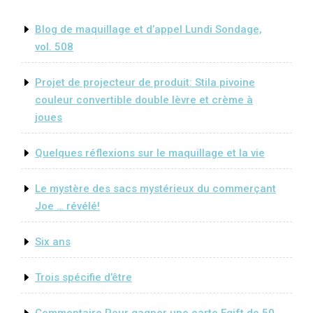
Blog de maquillage et d’appel Lundi Sondage,
vol. 508
Projet de projecteur de produit: Stila pivoine
couleur convertible double lèvre et crème à
joues
Quelques réflexions sur le maquillage et la vie
Le mystère des sacs mystérieux du commerçant
Joe … révélé!
Six ans
Trois spécifie d’être
Commentaire Pour gagner une carte Egift de 50