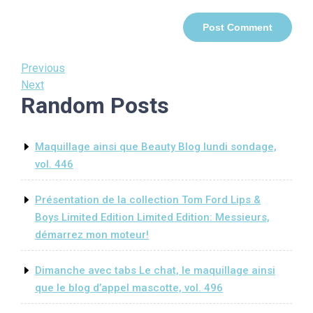
Post
Previous
Previous
Post
Next
Next
navigation
Random Posts
Post
Maquillage ainsi que Beauty Blog lundi sondage,
vol. 446
Présentation de la collection Tom Ford Lips &
Boys Limited Edition Limited Edition: Messieurs,
démarrez mon moteur!
Dimanche avec tabs Le chat, le maquillage ainsi
que le blog d’appel mascotte, vol. 496